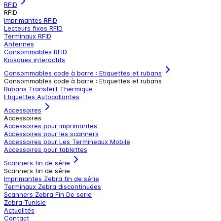
RFID
RFID
Imprimantes RFID
Lecteurs fixes RFID
Terminaux RFID
Antennes
Consommables RFID
Kiosques interactifs
Consommables code à barre : Etiquettes et rubans
Consommables code à barre : Etiquettes et rubans
Rubans Transfert Thermique
Etiquettes Autocollantes
Accessoires
Accessoires
Accessoires pour imprimantes
Accessoires pour les scanners
Accessoires pour Les Termineaux Mobile
Accessoires pour tablettes
Scanners fin de série
Scanners fin de série
Imprimantes Zebra fin de série
Terminaux Zebra discontinuées
Scanners Zebra Fin De serie
Zebra Tunisie
Actualités
Contact