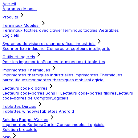
Accueil
À propos de nous
Produits
Terminaux Mobiles
Terminaux tactiles avec clavier
Terminaux tactiles
Wearables
Logiciels
Systèmes de vision et scanners fixes industriels
Scanner fixe industriel
Caméras et capteurs intelligents
Outils et logiciels
Pour les imprimantes
Pour les termineaux et tablettes
Imprimantes Thermiques
Imprimantes thermiques Industrielles
Imprimantes Thermiques
bureautiques
Imprimantes thermiques mobiles
Logiciel
Lecteurs code à barres
Lecteurs code-barres Sans Fil
Lecteurs code-barres filaires
Lecteurs
code-barres de Comptoir
Logiciels
Tablettes Durcies
Tablettes windows
Tablettes Android
Solution Badges/Cartes
Imprimantes Badges/Cartes
Consommables
Logiciels
Solution bracelets
RFID