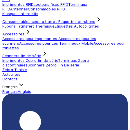
Imprimantes RFID
Lecteurs fixes RFID
Terminaux
RFID
Antennes
Consommables RFID
Kiosques interactifs
Consommables code à barre : Etiquettes et rubans
Rubans Transfert Thermique
Etiquettes Autocollantes
Accessoires
Accessoires pour imprimantes
Accessoires pour les
scanners
Accessoires pour Les Termineaux Mobile
Accessoires pour
tablettes
Scanners fin de série
Imprimantes Zebra fin de série
Terminaux Zebra
discontinuées
Scanners Zebra Fin De serie
Zebra Tunisie
Actualités
Contact
Français
Français
Anglais