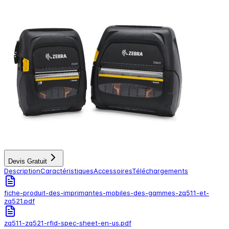
Devis Gratuit
Description
Caractéristiques
Accessoires
Téléchargements
fiche-produit-des-imprimantes-mobiles-des-gammes-zq511-et-
zq521.pdf
zq511-zq521-rfid-spec-sheet-en-us.pdf