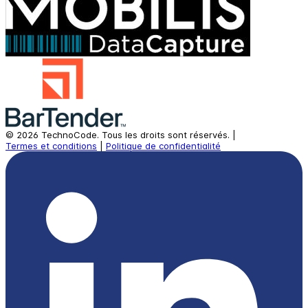
©
2026
TechnoCode.
Tous les droits sont réservés.
|
Termes et conditions
|
Politique de confidentialité