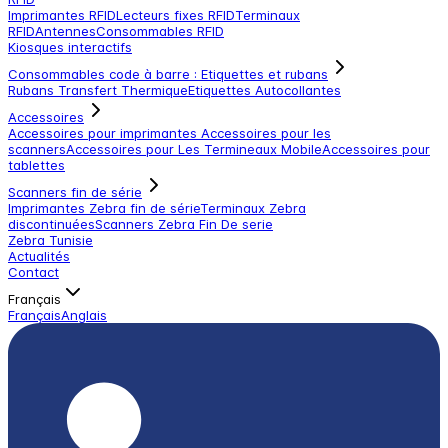
Imprimantes RFID
Lecteurs fixes RFID
Terminaux
RFID
Antennes
Consommables RFID
Kiosques interactifs
Consommables code à barre : Etiquettes et rubans
Rubans Transfert Thermique
Etiquettes Autocollantes
Accessoires
Accessoires pour imprimantes
Accessoires pour les
scanners
Accessoires pour Les Termineaux Mobile
Accessoires pour
tablettes
Scanners fin de série
Imprimantes Zebra fin de série
Terminaux Zebra
discontinuées
Scanners Zebra Fin De serie
Zebra Tunisie
Actualités
Contact
Français
Français
Anglais