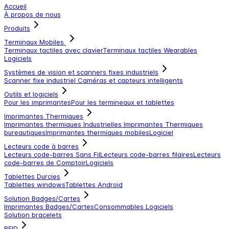
Accueil
À propos de nous
Produits
Terminaux Mobiles
Terminaux tactiles avec clavier
Terminaux tactiles
Wearables
Logiciels
Systèmes de vision et scanners fixes industriels
Scanner fixe industriel
Caméras et capteurs intelligents
Outils et logiciels
Pour les imprimantes
Pour les termineaux et tablettes
Imprimantes Thermiques
Imprimantes thermiques Industrielles
Imprimantes Thermiques
bureautiques
Imprimantes thermiques mobiles
Logiciel
Lecteurs code à barres
Lecteurs code-barres Sans Fil
Lecteurs code-barres filaires
Lecteurs
code-barres de Comptoir
Logiciels
Tablettes Durcies
Tablettes windows
Tablettes Android
Solution Badges/Cartes
Imprimantes Badges/Cartes
Consommables
Logiciels
Solution bracelets
RFID