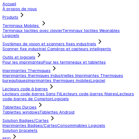
Accueil
À propos de nous
Produits
Terminaux Mobiles
Terminaux tactiles avec clavier
Terminaux tactiles
Wearables
Logiciels
Systèmes de vision et scanners fixes industriels
Scanner fixe industriel
Caméras et capteurs intelligents
Outils et logiciels
Pour les imprimantes
Pour les termineaux et tablettes
Imprimantes Thermiques
Imprimantes thermiques Industrielles
Imprimantes Thermiques
bureautiques
Imprimantes thermiques mobiles
Logiciel
Lecteurs code à barres
Lecteurs code-barres Sans Fil
Lecteurs code-barres filaires
Lecteurs
code-barres de Comptoir
Logiciels
Tablettes Durcies
Tablettes windows
Tablettes Android
Solution Badges/Cartes
Imprimantes Badges/Cartes
Consommables
Logiciels
Solution bracelets
RFID