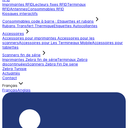
Imprimantes RFID
Lecteurs fixes RFID
Terminaux
RFID
Antennes
Consommables RFID
Kiosques interactifs
Consommables code à barre : Etiquettes et rubans
Rubans Transfert Thermique
Etiquettes Autocollantes
Accessoires
Accessoires pour imprimantes
Accessoires pour les
scanners
Accessoires pour Les Termineaux Mobile
Accessoires pour
tablettes
Scanners fin de série
Imprimantes Zebra fin de série
Terminaux Zebra
discontinuées
Scanners Zebra Fin De serie
Zebra Tunisie
Actualités
Contact
Français
Français
Anglais