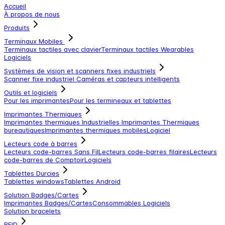
Accueil
À propos de nous
Produits
Terminaux Mobiles
Terminaux tactiles avec clavier
Terminaux tactiles
Wearables
Logiciels
Systèmes de vision et scanners fixes industriels
Scanner fixe industriel
Caméras et capteurs intelligents
Outils et logiciels
Pour les imprimantes
Pour les termineaux et tablettes
Imprimantes Thermiques
Imprimantes thermiques Industrielles
Imprimantes Thermiques
bureautiques
Imprimantes thermiques mobiles
Logiciel
Lecteurs code à barres
Lecteurs code-barres Sans Fil
Lecteurs code-barres filaires
Lecteurs
code-barres de Comptoir
Logiciels
Tablettes Durcies
Tablettes windows
Tablettes Android
Solution Badges/Cartes
Imprimantes Badges/Cartes
Consommables
Logiciels
Solution bracelets
RFID