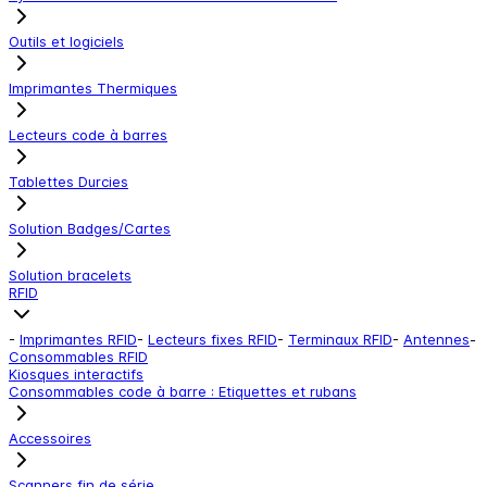
Outils et logiciels
Imprimantes Thermiques
Lecteurs code à barres
Tablettes Durcies
Solution Badges/Cartes
Solution bracelets
RFID
-
Imprimantes RFID
-
Lecteurs fixes RFID
-
Terminaux RFID
-
Antennes
-
Consommables RFID
Kiosques interactifs
Consommables code à barre : Etiquettes et rubans
Accessoires
Scanners fin de série