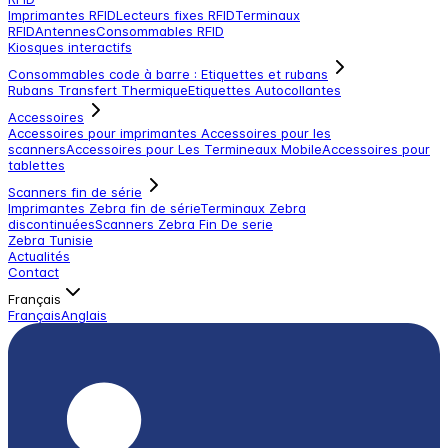
Imprimantes RFID
Lecteurs fixes RFID
Terminaux
RFID
Antennes
Consommables RFID
Kiosques interactifs
Consommables code à barre : Etiquettes et rubans
Rubans Transfert Thermique
Etiquettes Autocollantes
Accessoires
Accessoires pour imprimantes
Accessoires pour les
scanners
Accessoires pour Les Termineaux Mobile
Accessoires pour
tablettes
Scanners fin de série
Imprimantes Zebra fin de série
Terminaux Zebra
discontinuées
Scanners Zebra Fin De serie
Zebra Tunisie
Actualités
Contact
Français
Français
Anglais