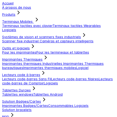
Accueil
À propos de nous
Produits
Terminaux Mobiles
Terminaux tactiles avec clavier
Terminaux tactiles
Wearables
Logiciels
Systèmes de vision et scanners fixes industriels
Scanner fixe industriel
Caméras et capteurs intelligents
Outils et logiciels
Pour les imprimantes
Pour les termineaux et tablettes
Imprimantes Thermiques
Imprimantes thermiques Industrielles
Imprimantes Thermiques
bureautiques
Imprimantes thermiques mobiles
Logiciel
Lecteurs code à barres
Lecteurs code-barres Sans Fil
Lecteurs code-barres filaires
Lecteurs
code-barres de Comptoir
Logiciels
Tablettes Durcies
Tablettes windows
Tablettes Android
Solution Badges/Cartes
Imprimantes Badges/Cartes
Consommables
Logiciels
Solution bracelets
RFID