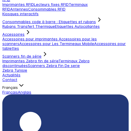
Imprimantes RFID
Lecteurs fixes RFID
Terminaux
RFID
Antennes
Consommables RFID
Kiosques interactifs
Consommables code à barre : Etiquettes et rubans
Rubans Transfert Thermique
Etiquettes Autocollantes
Accessoires
Accessoires pour imprimantes
Accessoires pour les
scanners
Accessoires pour Les Termineaux Mobile
Accessoires pour
tablettes
Scanners fin de série
Imprimantes Zebra fin de série
Terminaux Zebra
discontinuées
Scanners Zebra Fin De serie
Zebra Tunisie
Actualités
Contact
Français
Français
Anglais