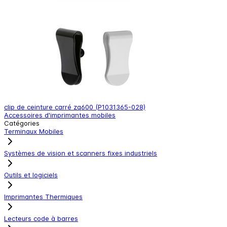
clip de ceinture carré zq600 (P1031365-028)
A
Accessoires d'imprimantes mobiles
A
Catégories
Terminaux Mobiles
Systèmes de vision et scanners fixes industriels
Outils et logiciels
Imprimantes Thermiques
Lecteurs code à barres