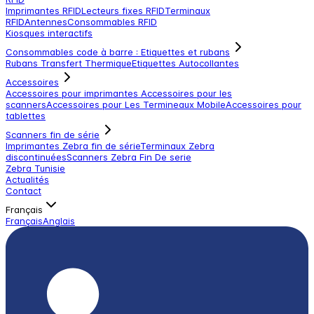
Imprimantes RFID
Lecteurs fixes RFID
Terminaux
RFID
Antennes
Consommables RFID
Kiosques interactifs
Consommables code à barre : Etiquettes et rubans
Rubans Transfert Thermique
Etiquettes Autocollantes
Accessoires
Accessoires pour imprimantes
Accessoires pour les
scanners
Accessoires pour Les Termineaux Mobile
Accessoires pour
tablettes
Scanners fin de série
Imprimantes Zebra fin de série
Terminaux Zebra
discontinuées
Scanners Zebra Fin De serie
Zebra Tunisie
Actualités
Contact
Français
Français
Anglais