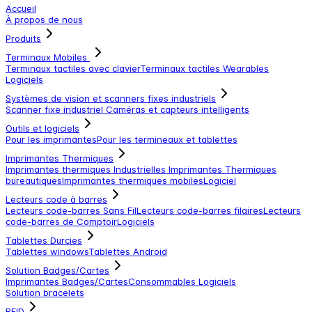
Accueil
À propos de nous
Produits
Terminaux Mobiles
Terminaux tactiles avec clavier
Terminaux tactiles
Wearables
Logiciels
Systèmes de vision et scanners fixes industriels
Scanner fixe industriel
Caméras et capteurs intelligents
Outils et logiciels
Pour les imprimantes
Pour les termineaux et tablettes
Imprimantes Thermiques
Imprimantes thermiques Industrielles
Imprimantes Thermiques
bureautiques
Imprimantes thermiques mobiles
Logiciel
Lecteurs code à barres
Lecteurs code-barres Sans Fil
Lecteurs code-barres filaires
Lecteurs
code-barres de Comptoir
Logiciels
Tablettes Durcies
Tablettes windows
Tablettes Android
Solution Badges/Cartes
Imprimantes Badges/Cartes
Consommables
Logiciels
Solution bracelets
RFID