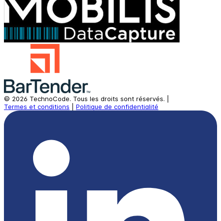
©
2026
TechnoCode.
Tous les droits sont réservés.
|
Termes et conditions
|
Politique de confidentialité