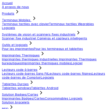
Accueil
À propos de nous
Produits
Terminaux Mobiles
Terminaux tactiles avec clavier
Terminaux tactiles
Wearables
Logiciels
Systèmes de vision et scanners fixes industriels
Scanner fixe industriel
Caméras et capteurs intelligents
Outils et logiciels
Pour les imprimantes
Pour les termineaux et tablettes
Imprimantes Thermiques
Imprimantes thermiques Industrielles
Imprimantes Thermiques
bureautiques
Imprimantes thermiques mobiles
Logiciel
Lecteurs code à barres
Lecteurs code-barres Sans Fil
Lecteurs code-barres filaires
Lecteurs
code-barres de Comptoir
Logiciels
Tablettes Durcies
Tablettes windows
Tablettes Android
Solution Badges/Cartes
Imprimantes Badges/Cartes
Consommables
Logiciels
Solution bracelets
RFID