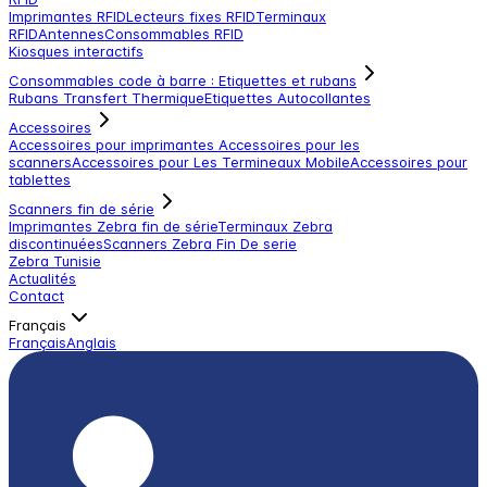
Imprimantes RFID
Lecteurs fixes RFID
Terminaux
RFID
Antennes
Consommables RFID
Kiosques interactifs
Consommables code à barre : Etiquettes et rubans
Rubans Transfert Thermique
Etiquettes Autocollantes
Accessoires
Accessoires pour imprimantes
Accessoires pour les
scanners
Accessoires pour Les Termineaux Mobile
Accessoires pour
tablettes
Scanners fin de série
Imprimantes Zebra fin de série
Terminaux Zebra
discontinuées
Scanners Zebra Fin De serie
Zebra Tunisie
Actualités
Contact
Français
Français
Anglais