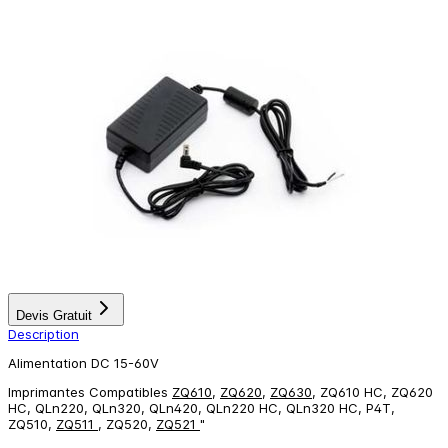
Devis Gratuit
Description
Alimentation DC 15-60V
Imprimantes Compatibles
ZQ610
,
ZQ620
,
ZQ630
, ZQ610 HC, ZQ620
HC, QLn220, QLn320, QLn420, QLn220 HC, QLn320 HC, P4T,
ZQ510,
ZQ511
, ZQ520,
ZQ521
"