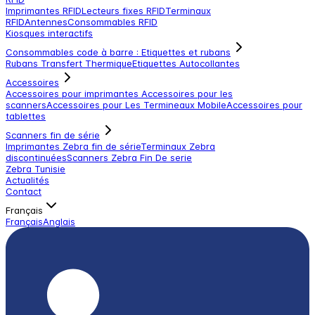
Imprimantes RFID
Lecteurs fixes RFID
Terminaux
RFID
Antennes
Consommables RFID
Kiosques interactifs
Consommables code à barre : Etiquettes et rubans
Rubans Transfert Thermique
Etiquettes Autocollantes
Accessoires
Accessoires pour imprimantes
Accessoires pour les
scanners
Accessoires pour Les Termineaux Mobile
Accessoires pour
tablettes
Scanners fin de série
Imprimantes Zebra fin de série
Terminaux Zebra
discontinuées
Scanners Zebra Fin De serie
Zebra Tunisie
Actualités
Contact
Français
Français
Anglais