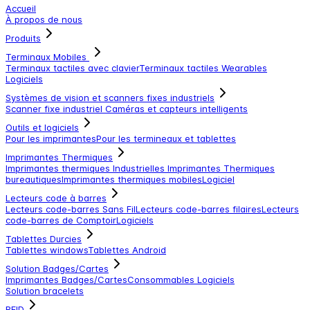
Accueil
À propos de nous
Produits
Terminaux Mobiles
Terminaux tactiles avec clavier
Terminaux tactiles
Wearables
Logiciels
Systèmes de vision et scanners fixes industriels
Scanner fixe industriel
Caméras et capteurs intelligents
Outils et logiciels
Pour les imprimantes
Pour les termineaux et tablettes
Imprimantes Thermiques
Imprimantes thermiques Industrielles
Imprimantes Thermiques
bureautiques
Imprimantes thermiques mobiles
Logiciel
Lecteurs code à barres
Lecteurs code-barres Sans Fil
Lecteurs code-barres filaires
Lecteurs
code-barres de Comptoir
Logiciels
Tablettes Durcies
Tablettes windows
Tablettes Android
Solution Badges/Cartes
Imprimantes Badges/Cartes
Consommables
Logiciels
Solution bracelets
RFID