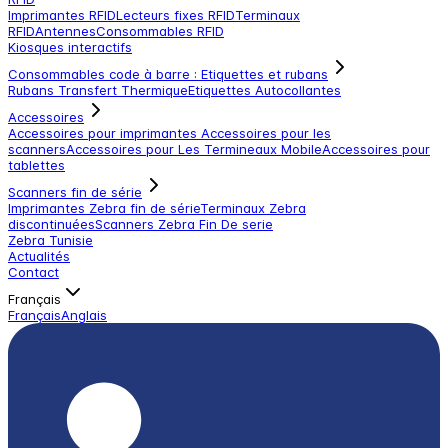
Imprimantes RFID
Lecteurs fixes RFID
Terminaux
RFID
Antennes
Consommables RFID
Kiosques interactifs
Consommables code à barre : Etiquettes et rubans
Rubans Transfert Thermique
Etiquettes Autocollantes
Accessoires
Accessoires pour imprimantes
Accessoires pour les
scanners
Accessoires pour Les Termineaux Mobile
Accessoires pour
tablettes
Scanners fin de série
Imprimantes Zebra fin de série
Terminaux Zebra
discontinuées
Scanners Zebra Fin De serie
Zebra Tunisie
Actualités
Contact
Français
Français
Anglais