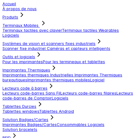
Accueil
À propos de nous
Produits
Terminaux Mobiles
Terminaux tactiles avec clavier
Terminaux tactiles
Wearables
Logiciels
Systèmes de vision et scanners fixes industriels
Scanner fixe industriel
Caméras et capteurs intelligents
Outils et logiciels
Pour les imprimantes
Pour les termineaux et tablettes
Imprimantes Thermiques
Imprimantes thermiques Industrielles
Imprimantes Thermiques
bureautiques
Imprimantes thermiques mobiles
Logiciel
Lecteurs code à barres
Lecteurs code-barres Sans Fil
Lecteurs code-barres filaires
Lecteurs
code-barres de Comptoir
Logiciels
Tablettes Durcies
Tablettes windows
Tablettes Android
Solution Badges/Cartes
Imprimantes Badges/Cartes
Consommables
Logiciels
Solution bracelets
RFID