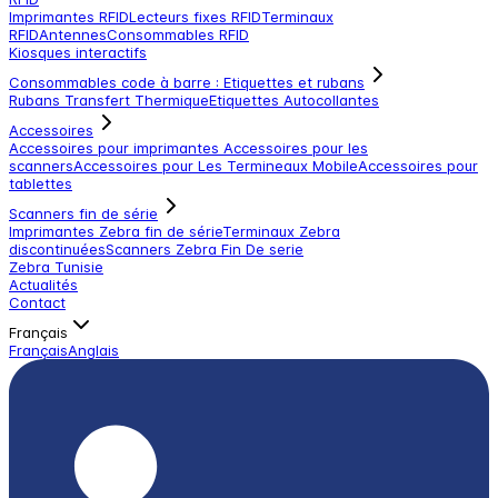
Imprimantes RFID
Lecteurs fixes RFID
Terminaux
RFID
Antennes
Consommables RFID
Kiosques interactifs
Consommables code à barre : Etiquettes et rubans
Rubans Transfert Thermique
Etiquettes Autocollantes
Accessoires
Accessoires pour imprimantes
Accessoires pour les
scanners
Accessoires pour Les Termineaux Mobile
Accessoires pour
tablettes
Scanners fin de série
Imprimantes Zebra fin de série
Terminaux Zebra
discontinuées
Scanners Zebra Fin De serie
Zebra Tunisie
Actualités
Contact
Français
Français
Anglais