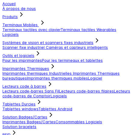
Accueil
À propos de nous
Produits
Terminaux Mobiles
Terminaux tactiles avec clavier
Terminaux tactiles
Wearables
Logiciels
Systèmes de vision et scanners fixes industriels
Scanner fixe industriel
Caméras et capteurs intelligents
Outils et logiciels
Pour les imprimantes
Pour les termineaux et tablettes
Imprimantes Thermiques
Imprimantes thermiques Industrielles
Imprimantes Thermiques
bureautiques
Imprimantes thermiques mobiles
Logiciel
Lecteurs code à barres
Lecteurs code-barres Sans Fil
Lecteurs code-barres filaires
Lecteurs
code-barres de Comptoir
Logiciels
Tablettes Durcies
Tablettes windows
Tablettes Android
Solution Badges/Cartes
Imprimantes Badges/Cartes
Consommables
Logiciels
Solution bracelets
RFID