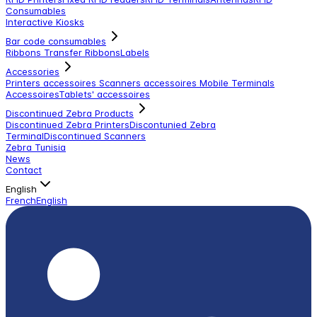
Consumables
Interactive Kiosks
Bar code consumables
Ribbons Transfer Ribbons
Labels
Accessories
Printers accessoires
Scanners accessoires
Mobile Terminals
Accessoires
Tablets' accessoires
Discontinued Zebra Products
Discontinued Zebra Printers
Discontunied Zebra
Terminal
Discontinued Scanners
Zebra Tunisia
News
Contact
English
French
English