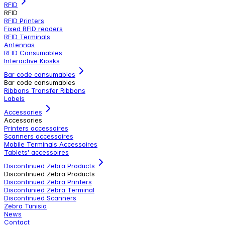
RFID
RFID
RFID Printers
Fixed RFID readers
RFID Terminals
Antennas
RFID Consumables
Interactive Kiosks
Bar code consumables
Bar code consumables
Ribbons Transfer Ribbons
Labels
Accessories
Accessories
Printers accessoires
Scanners accessoires
Mobile Terminals Accessoires
Tablets' accessoires
Discontinued Zebra Products
Discontinued Zebra Products
Discontinued Zebra Printers
Discontunied Zebra Terminal
Discontinued Scanners
Zebra Tunisia
News
Contact