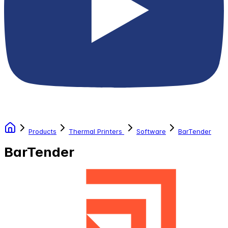
Products
Thermal Printers
Software
BarTender
BarTender