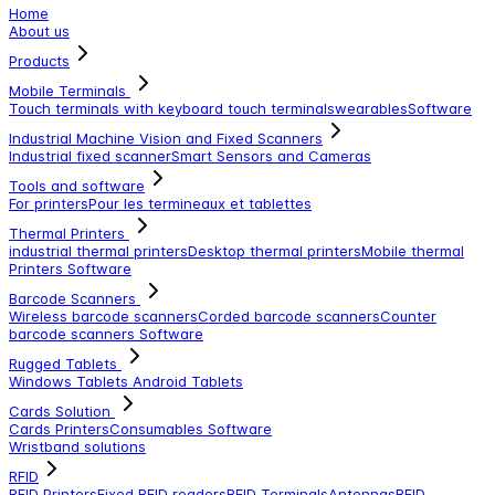
Home
About us
Products
Mobile Terminals
Touch terminals with keyboard
touch terminals
wearables
Software
Industrial Machine Vision and Fixed Scanners
Industrial fixed scanner
Smart Sensors and Cameras
Tools and software
For printers
Pour les termineaux et tablettes
Thermal Printers
industrial thermal printers
Desktop thermal printers
Mobile thermal
Printers
Software
Barcode Scanners
Wireless barcode scanners
Corded barcode scanners
Counter
barcode scanners
Software
Rugged Tablets
Windows Tablets
Android Tablets
Cards Solution
Cards Printers
Consumables
Software
Wristband solutions
RFID
RFID Printers
Fixed RFID readers
RFID Terminals
Antennas
RFID