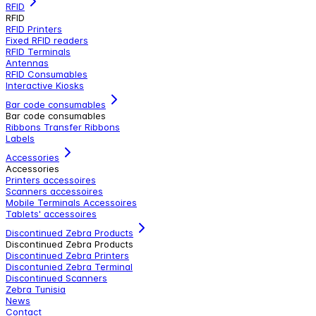
RFID
RFID
RFID Printers
Fixed RFID readers
RFID Terminals
Antennas
RFID Consumables
Interactive Kiosks
Bar code consumables
Bar code consumables
Ribbons Transfer Ribbons
Labels
Accessories
Accessories
Printers accessoires
Scanners accessoires
Mobile Terminals Accessoires
Tablets' accessoires
Discontinued Zebra Products
Discontinued Zebra Products
Discontinued Zebra Printers
Discontunied Zebra Terminal
Discontinued Scanners
Zebra Tunisia
News
Contact