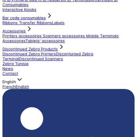
Consumables
Interactive Kiosks
Bar code consumables
Ribbons Transfer Ribbons
Labels
Accessories
Printers accessoires
Scanners accessoires
Mobile Terminals
Accessoires
Tablets' accessoires
Discontinued Zebra Products
Discontinued Zebra Printers
Discontunied Zebra
Terminal
Discontinued Scanners
Zebra Tunisia
News
Contact
English
French
English