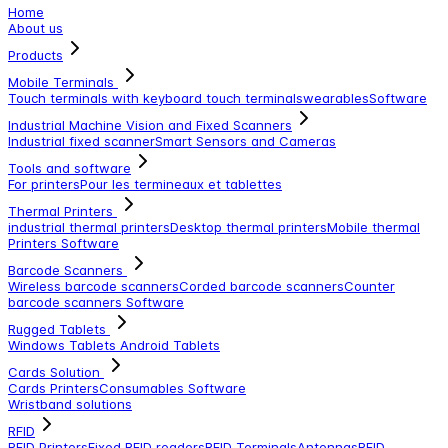
Home
About us
Products
Mobile Terminals
Touch terminals with keyboard
touch terminals
wearables
Software
Industrial Machine Vision and Fixed Scanners
Industrial fixed scanner
Smart Sensors and Cameras
Tools and software
For printers
Pour les termineaux et tablettes
Thermal Printers
industrial thermal printers
Desktop thermal printers
Mobile thermal
Printers
Software
Barcode Scanners
Wireless barcode scanners
Corded barcode scanners
Counter
barcode scanners
Software
Rugged Tablets
Windows Tablets
Android Tablets
Cards Solution
Cards Printers
Consumables
Software
Wristband solutions
RFID
RFID Printers
Fixed RFID readers
RFID Terminals
Antennas
RFID