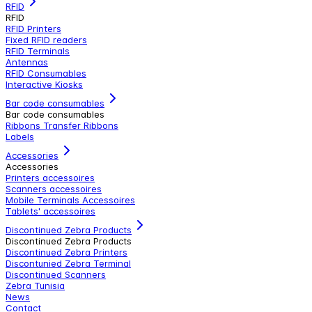
RFID
RFID
RFID Printers
Fixed RFID readers
RFID Terminals
Antennas
RFID Consumables
Interactive Kiosks
Bar code consumables
Bar code consumables
Ribbons Transfer Ribbons
Labels
Accessories
Accessories
Printers accessoires
Scanners accessoires
Mobile Terminals Accessoires
Tablets' accessoires
Discontinued Zebra Products
Discontinued Zebra Products
Discontinued Zebra Printers
Discontunied Zebra Terminal
Discontinued Scanners
Zebra Tunisia
News
Contact