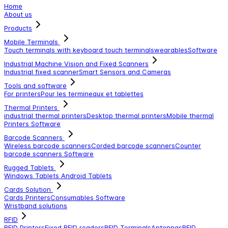
Home
About us
Products
Mobile Terminals
Touch terminals with keyboard
touch terminals
wearables
Software
Industrial Machine Vision and Fixed Scanners
Industrial fixed scanner
Smart Sensors and Cameras
Tools and software
For printers
Pour les termineaux et tablettes
Thermal Printers
industrial thermal printers
Desktop thermal printers
Mobile thermal
Printers
Software
Barcode Scanners
Wireless barcode scanners
Corded barcode scanners
Counter
barcode scanners
Software
Rugged Tablets
Windows Tablets
Android Tablets
Cards Solution
Cards Printers
Consumables
Software
Wristband solutions
RFID
RFID Printers
Fixed RFID readers
RFID Terminals
Antennas
RFID