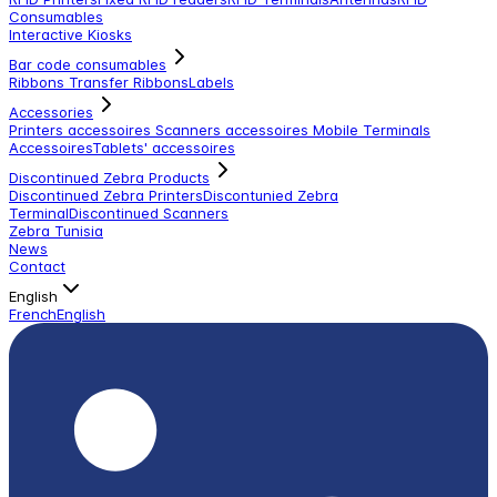
Consumables
Interactive Kiosks
Bar code consumables
Ribbons Transfer Ribbons
Labels
Accessories
Printers accessoires
Scanners accessoires
Mobile Terminals
Accessoires
Tablets' accessoires
Discontinued Zebra Products
Discontinued Zebra Printers
Discontunied Zebra
Terminal
Discontinued Scanners
Zebra Tunisia
News
Contact
English
French
English