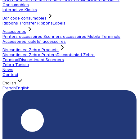
Consumables
Interactive Kiosks
Bar code consumables
Ribbons Transfer Ribbons
Labels
Accessories
Printers accessoires
Scanners accessoires
Mobile Terminals
Accessoires
Tablets' accessoires
Discontinued Zebra Products
Discontinued Zebra Printers
Discontunied Zebra
Terminal
Discontinued Scanners
Zebra Tunisia
News
Contact
English
French
English