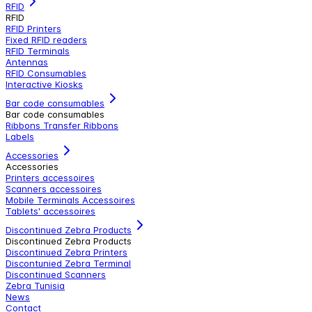
RFID
RFID
RFID Printers
Fixed RFID readers
RFID Terminals
Antennas
RFID Consumables
Interactive Kiosks
Bar code consumables
Bar code consumables
Ribbons Transfer Ribbons
Labels
Accessories
Accessories
Printers accessoires
Scanners accessoires
Mobile Terminals Accessoires
Tablets' accessoires
Discontinued Zebra Products
Discontinued Zebra Products
Discontinued Zebra Printers
Discontunied Zebra Terminal
Discontinued Scanners
Zebra Tunisia
News
Contact