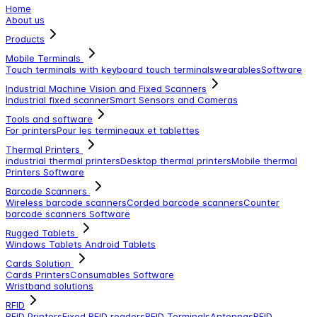
Home
About us
Products
Mobile Terminals
Touch terminals with keyboard
touch terminals
wearables
Software
Industrial Machine Vision and Fixed Scanners
Industrial fixed scanner
Smart Sensors and Cameras
Tools and software
For printers
Pour les termineaux et tablettes
Thermal Printers
industrial thermal printers
Desktop thermal printers
Mobile thermal
Printers
Software
Barcode Scanners
Wireless barcode scanners
Corded barcode scanners
Counter
barcode scanners
Software
Rugged Tablets
Windows Tablets
Android Tablets
Cards Solution
Cards Printers
Consumables
Software
Wristband solutions
RFID
RFID Printers
Fixed RFID readers
RFID Terminals
Antennas
RFID