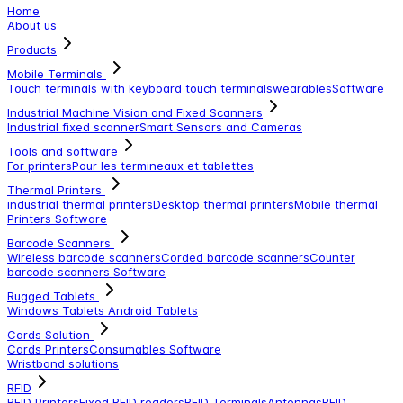
Home
About us
Products
Mobile Terminals
Touch terminals with keyboard
touch terminals
wearables
Software
Industrial Machine Vision and Fixed Scanners
Industrial fixed scanner
Smart Sensors and Cameras
Tools and software
For printers
Pour les termineaux et tablettes
Thermal Printers
industrial thermal printers
Desktop thermal printers
Mobile thermal
Printers
Software
Barcode Scanners
Wireless barcode scanners
Corded barcode scanners
Counter
barcode scanners
Software
Rugged Tablets
Windows Tablets
Android Tablets
Cards Solution
Cards Printers
Consumables
Software
Wristband solutions
RFID
RFID Printers
Fixed RFID readers
RFID Terminals
Antennas
RFID