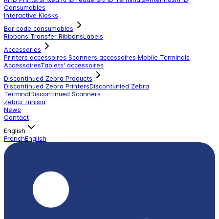
Consumables
Interactive Kiosks
Bar code consumables
Ribbons Transfer Ribbons
Labels
Accessories
Printers accessoires
Scanners accessoires
Mobile Terminals
Accessoires
Tablets' accessoires
Discontinued Zebra Products
Discontinued Zebra Printers
Discontunied Zebra
Terminal
Discontinued Scanners
Zebra Tunisia
News
Contact
English
French
English