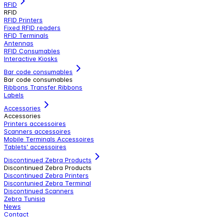
RFID
RFID
RFID Printers
Fixed RFID readers
RFID Terminals
Antennas
RFID Consumables
Interactive Kiosks
Bar code consumables
Bar code consumables
Ribbons Transfer Ribbons
Labels
Accessories
Accessories
Printers accessoires
Scanners accessoires
Mobile Terminals Accessoires
Tablets' accessoires
Discontinued Zebra Products
Discontinued Zebra Products
Discontinued Zebra Printers
Discontunied Zebra Terminal
Discontinued Scanners
Zebra Tunisia
News
Contact