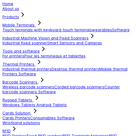
Home
About us
Products
Mobile Terminals
Touch terminals with keyboard
touch terminals
wearables
Software
Industrial Machine Vision and Fixed Scanners
Industrial fixed scanner
Smart Sensors and Cameras
Tools and software
For printers
Pour les termineaux et tablettes
Thermal Printers
industrial thermal printers
Desktop thermal printers
Mobile thermal
Printers
Software
Barcode Scanners
Wireless barcode scanners
Corded barcode scanners
Counter
barcode scanners
Software
Rugged Tablets
Windows Tablets
Android Tablets
Cards Solution
Cards Printers
Consumables
Software
Wristband solutions
RFID
RFID Printers
Fixed RFID readers
RFID Terminals
Antennas
RFID