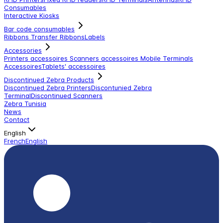
Consumables
Interactive Kiosks
Bar code consumables
Ribbons Transfer Ribbons
Labels
Accessories
Printers accessoires
Scanners accessoires
Mobile Terminals
Accessoires
Tablets' accessoires
Discontinued Zebra Products
Discontinued Zebra Printers
Discontunied Zebra
Terminal
Discontinued Scanners
Zebra Tunisia
News
Contact
English
French
English