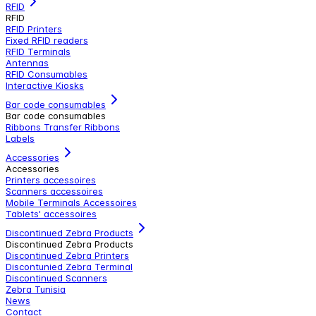
RFID
RFID
RFID Printers
Fixed RFID readers
RFID Terminals
Antennas
RFID Consumables
Interactive Kiosks
Bar code consumables
Bar code consumables
Ribbons Transfer Ribbons
Labels
Accessories
Accessories
Printers accessoires
Scanners accessoires
Mobile Terminals Accessoires
Tablets' accessoires
Discontinued Zebra Products
Discontinued Zebra Products
Discontinued Zebra Printers
Discontunied Zebra Terminal
Discontinued Scanners
Zebra Tunisia
News
Contact