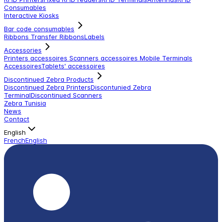
Consumables
Interactive Kiosks
Bar code consumables
Ribbons Transfer Ribbons
Labels
Accessories
Printers accessoires
Scanners accessoires
Mobile Terminals
Accessoires
Tablets' accessoires
Discontinued Zebra Products
Discontinued Zebra Printers
Discontunied Zebra
Terminal
Discontinued Scanners
Zebra Tunisia
News
Contact
English
French
English