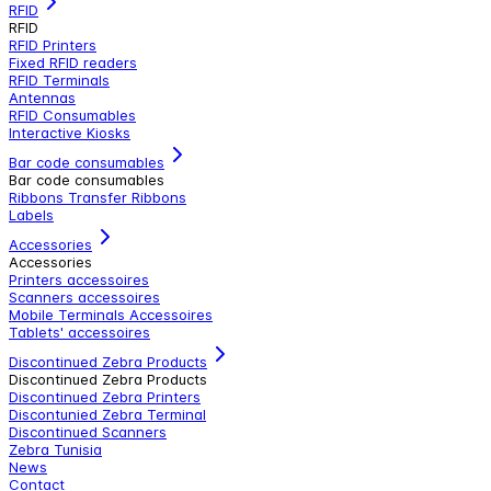
RFID
RFID
RFID Printers
Fixed RFID readers
RFID Terminals
Antennas
RFID Consumables
Interactive Kiosks
Bar code consumables
Bar code consumables
Ribbons Transfer Ribbons
Labels
Accessories
Accessories
Printers accessoires
Scanners accessoires
Mobile Terminals Accessoires
Tablets' accessoires
Discontinued Zebra Products
Discontinued Zebra Products
Discontinued Zebra Printers
Discontunied Zebra Terminal
Discontinued Scanners
Zebra Tunisia
News
Contact