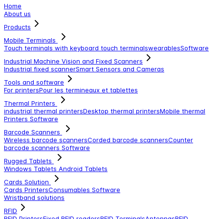
Home
About us
Products
Mobile Terminals
Touch terminals with keyboard
touch terminals
wearables
Software
Industrial Machine Vision and Fixed Scanners
Industrial fixed scanner
Smart Sensors and Cameras
Tools and software
For printers
Pour les termineaux et tablettes
Thermal Printers
industrial thermal printers
Desktop thermal printers
Mobile thermal
Printers
Software
Barcode Scanners
Wireless barcode scanners
Corded barcode scanners
Counter
barcode scanners
Software
Rugged Tablets
Windows Tablets
Android Tablets
Cards Solution
Cards Printers
Consumables
Software
Wristband solutions
RFID
RFID Printers
Fixed RFID readers
RFID Terminals
Antennas
RFID