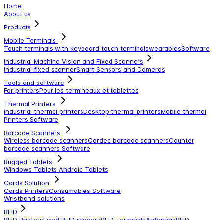
Home
About us
Products
Mobile Terminals
Touch terminals with keyboard
touch terminals
wearables
Software
Industrial Machine Vision and Fixed Scanners
Industrial fixed scanner
Smart Sensors and Cameras
Tools and software
For printers
Pour les termineaux et tablettes
Thermal Printers
industrial thermal printers
Desktop thermal printers
Mobile thermal
Printers
Software
Barcode Scanners
Wireless barcode scanners
Corded barcode scanners
Counter
barcode scanners
Software
Rugged Tablets
Windows Tablets
Android Tablets
Cards Solution
Cards Printers
Consumables
Software
Wristband solutions
RFID
RFID Printers
Fixed RFID readers
RFID Terminals
Antennas
RFID