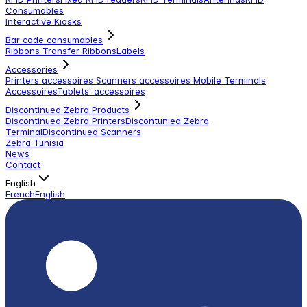
Consumables
Interactive Kiosks
Bar code consumables
Ribbons Transfer Ribbons
Labels
Accessories
Printers accessoires
Scanners accessoires
Mobile Terminals
Accessoires
Tablets' accessoires
Discontinued Zebra Products
Discontinued Zebra Printers
Discontunied Zebra
Terminal
Discontinued Scanners
Zebra Tunisia
News
Contact
English
French
English