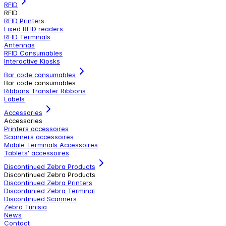
RFID
RFID
RFID Printers
Fixed RFID readers
RFID Terminals
Antennas
RFID Consumables
Interactive Kiosks
Bar code consumables
Bar code consumables
Ribbons Transfer Ribbons
Labels
Accessories
Accessories
Printers accessoires
Scanners accessoires
Mobile Terminals Accessoires
Tablets' accessoires
Discontinued Zebra Products
Discontinued Zebra Products
Discontinued Zebra Printers
Discontunied Zebra Terminal
Discontinued Scanners
Zebra Tunisia
News
Contact