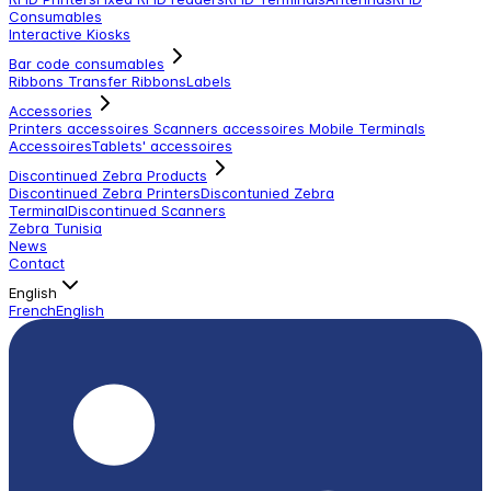
Consumables
Interactive Kiosks
Bar code consumables
Ribbons Transfer Ribbons
Labels
Accessories
Printers accessoires
Scanners accessoires
Mobile Terminals
Accessoires
Tablets' accessoires
Discontinued Zebra Products
Discontinued Zebra Printers
Discontunied Zebra
Terminal
Discontinued Scanners
Zebra Tunisia
News
Contact
English
French
English