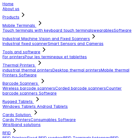
Home
About us
Products
Mobile Terminals
Touch terminals with keyboard
touch terminals
wearables
Software
Industrial Machine Vision and Fixed Scanners
Industrial fixed scanner
Smart Sensors and Cameras
Tools and software
For printers
Pour les termineaux et tablettes
Thermal Printers
industrial thermal printers
Desktop thermal printers
Mobile thermal
Printers
Software
Barcode Scanners
Wireless barcode scanners
Corded barcode scanners
Counter
barcode scanners
Software
Rugged Tablets
Windows Tablets
Android Tablets
Cards Solution
Cards Printers
Consumables
Software
Wristband solutions
RFID
RFID Printers
Fixed RFID readers
RFID Terminals
Antennas
RFID