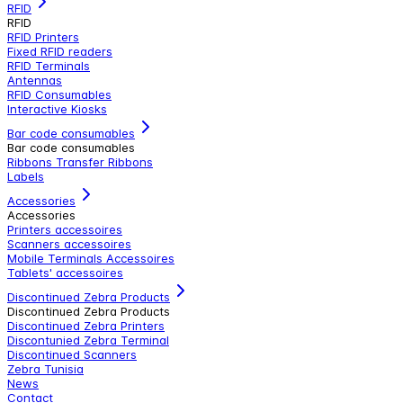
RFID
RFID
RFID Printers
Fixed RFID readers
RFID Terminals
Antennas
RFID Consumables
Interactive Kiosks
Bar code consumables
Bar code consumables
Ribbons Transfer Ribbons
Labels
Accessories
Accessories
Printers accessoires
Scanners accessoires
Mobile Terminals Accessoires
Tablets' accessoires
Discontinued Zebra Products
Discontinued Zebra Products
Discontinued Zebra Printers
Discontunied Zebra Terminal
Discontinued Scanners
Zebra Tunisia
News
Contact