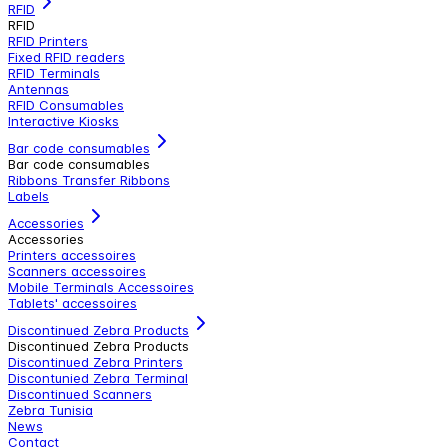
RFID
RFID
RFID Printers
Fixed RFID readers
RFID Terminals
Antennas
RFID Consumables
Interactive Kiosks
Bar code consumables
Bar code consumables
Ribbons Transfer Ribbons
Labels
Accessories
Accessories
Printers accessoires
Scanners accessoires
Mobile Terminals Accessoires
Tablets' accessoires
Discontinued Zebra Products
Discontinued Zebra Products
Discontinued Zebra Printers
Discontunied Zebra Terminal
Discontinued Scanners
Zebra Tunisia
News
Contact