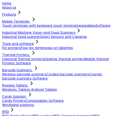
Home
About us
Products
Mobile Terminals
Touch terminals with keyboard
touch terminals
wearables
Software
Industrial Machine Vision and Fixed Scanners
Industrial fixed scanner
Smart Sensors and Cameras
Tools and software
For printers
Pour les termineaux et tablettes
Thermal Printers
industrial thermal printers
Desktop thermal printers
Mobile thermal
Printers
Software
Barcode Scanners
Wireless barcode scanners
Corded barcode scanners
Counter
barcode scanners
Software
Rugged Tablets
Windows Tablets
Android Tablets
Cards Solution
Cards Printers
Consumables
Software
Wristband solutions
RFID
RFID Printers
Fixed RFID readers
RFID Terminals
Antennas
RFID