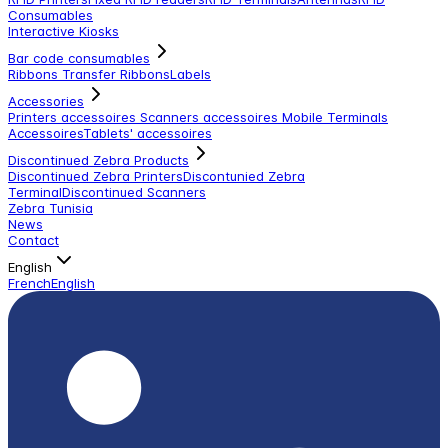
Consumables
Interactive Kiosks
Bar code consumables
Ribbons Transfer Ribbons
Labels
Accessories
Printers accessoires
Scanners accessoires
Mobile Terminals
Accessoires
Tablets' accessoires
Discontinued Zebra Products
Discontinued Zebra Printers
Discontunied Zebra
Terminal
Discontinued Scanners
Zebra Tunisia
News
Contact
English
French
English