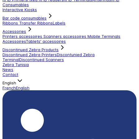
Consumables
Interactive Kiosks
Bar code consumables
Ribbons Transfer Ribbons
Labels
Accessories
Printers accessoires
Scanners accessoires
Mobile Terminals
Accessoires
Tablets' accessoires
Discontinued Zebra Products
Discontinued Zebra Printers
Discontunied Zebra
Terminal
Discontinued Scanners
Zebra Tunisia
News
Contact
English
French
English