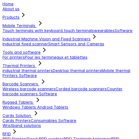
Home
About us
Products
Mobile Terminals
Touch terminals with keyboard
touch terminals
wearables
Software
Industrial Machine Vision and Fixed Scanners
Industrial fixed scanner
Smart Sensors and Cameras
Tools and software
For printers
Pour les termineaux et tablettes
Thermal Printers
industrial thermal printers
Desktop thermal printers
Mobile thermal
Printers
Software
Barcode Scanners
Wireless barcode scanners
Corded barcode scanners
Counter
barcode scanners
Software
Rugged Tablets
Windows Tablets
Android Tablets
Cards Solution
Cards Printers
Consumables
Software
Wristband solutions
RFID
RFID Printers
Fixed RFID readers
RFID Terminals
Antennas
RFID