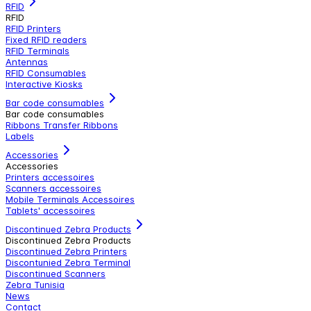
RFID
RFID
RFID Printers
Fixed RFID readers
RFID Terminals
Antennas
RFID Consumables
Interactive Kiosks
Bar code consumables
Bar code consumables
Ribbons Transfer Ribbons
Labels
Accessories
Accessories
Printers accessoires
Scanners accessoires
Mobile Terminals Accessoires
Tablets' accessoires
Discontinued Zebra Products
Discontinued Zebra Products
Discontinued Zebra Printers
Discontunied Zebra Terminal
Discontinued Scanners
Zebra Tunisia
News
Contact