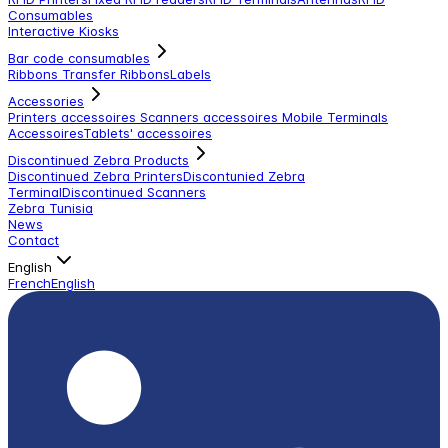
Consumables
Interactive Kiosks
Bar code consumables
Ribbons Transfer Ribbons
Labels
Accessories
Printers accessoires
Scanners accessoires
Mobile Terminals
Accessoires
Tablets' accessoires
Discontinued Zebra Products
Discontinued Zebra Printers
Discontunied Zebra
Terminal
Discontinued Scanners
Zebra Tunisia
News
Contact
English
French
English