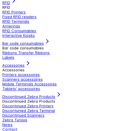
RFID
RFID
RFID Printers
Fixed RFID readers
RFID Terminals
Antennas
RFID Consumables
Interactive Kiosks
Bar code consumables
Bar code consumables
Ribbons Transfer Ribbons
Labels
Accessories
Accessories
Printers accessoires
Scanners accessoires
Mobile Terminals Accessoires
Tablets' accessoires
Discontinued Zebra Products
Discontinued Zebra Products
Discontinued Zebra Printers
Discontunied Zebra Terminal
Discontinued Scanners
Zebra Tunisia
News
Contact