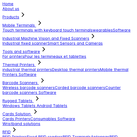
Home
About us
Products
Mobile Terminals
Touch terminals with keyboard
touch terminals
wearables
Software
Industrial Machine Vision and Fixed Scanners
Industrial fixed scanner
Smart Sensors and Cameras
Tools and software
For printers
Pour les termineaux et tablettes
Thermal Printers
industrial thermal printers
Desktop thermal printers
Mobile thermal
Printers
Software
Barcode Scanners
Wireless barcode scanners
Corded barcode scanners
Counter
barcode scanners
Software
Rugged Tablets
Windows Tablets
Android Tablets
Cards Solution
Cards Printers
Consumables
Software
Wristband solutions
RFID
RFID Printers
Fixed RFID readers
RFID Terminals
Antennas
RFID